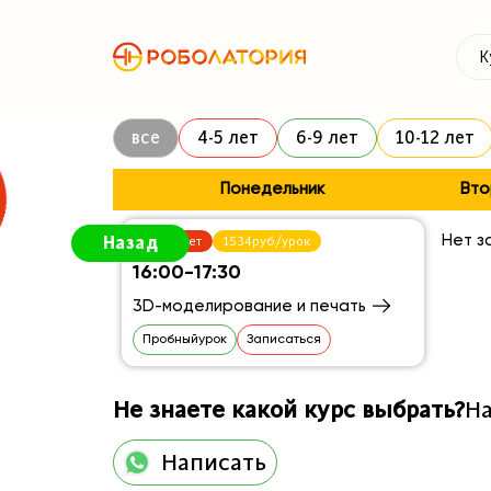
Расписание зан
К
все
4-5 лет
6-9 лет
10-12 лет
Понедельник
Вто
Назад
Нет з
10 - 16лет
1534руб/урок
16:00-17:30
3D-моделирование и печать
Пробныйурок
Записаться
Не знаете какой курс выбрать?
На
Написать