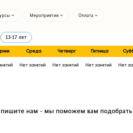
ятий
урсы
Мероприятия
Оплата
13-17 лет
рник
Среда
Четверг
Пятница
Суб
анятий
Нет занятий
Нет занятий
Нет занятий
Нет за
пишите нам - мы поможем вам подобрать