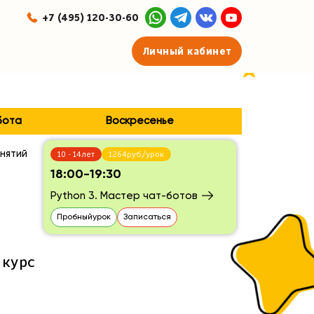
+7 (495) 120-30-60
Личный кабинет
бота
Воскресенье
нятий
10 - 14лет
1264руб/урок
18:00-19:30
Python 3. Мастер чат-ботов
Пробныйурок
Записаться
 курс